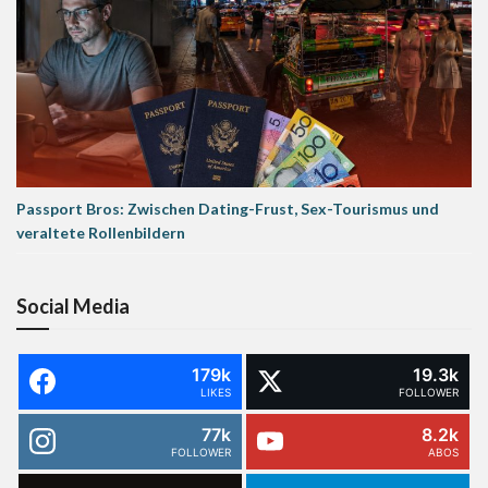
Passport Bros: Zwischen Dating-Frust, Sex-Tourismus und
veraltete Rollenbildern
Social Media
179k
19.3k
LIKES
FOLLOWER
77k
8.2k
FOLLOWER
ABOS