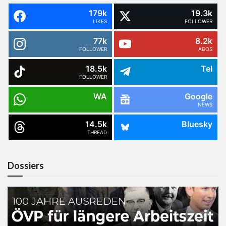
179k
19.3k
LIKES
FOLLOWER
77k
8.2k
FOLLOWER
ABOS
18.5k
Tel
FOLLOWER
WA
Google
NEWS
14.5k
Bluesky
THREAD
Dossiers