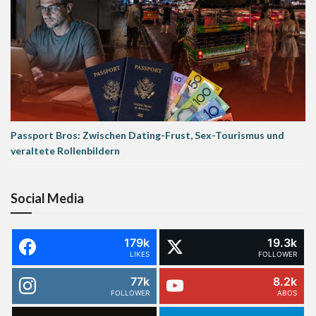
Passport Bros: Zwischen Dating-Frust, Sex-Tourismus und
veraltete Rollenbildern
Social Media
179k
19.3k
LIKES
FOLLOWER
77k
8.2k
FOLLOWER
ABOS