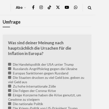
Abo
Umfrage
Was sind deiner Meinung nach
hauptsächlich die Ursachen für die
Inflation in Europa?
Die Handelspolitik der USA unter Trump
Russlands Angriffskrieg gegen die Ukraine
Europas Sanktionen gegen Russland
Die Staaten drucken zu viel Geld bzw. geben zu
viel Geld aus
Zu hohe internationale Zölle
Die Folgen der Corona-Krise
Einige Konzerne haben die Krise genutzt, um
Gewinne zu steigern
Die nationale Politik
Die Kriegs-Politik von US-Präsident Trump