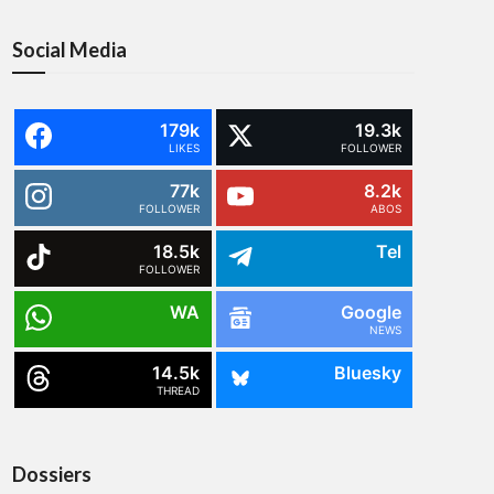
Social Media
179k
19.3k
LIKES
FOLLOWER
77k
8.2k
FOLLOWER
ABOS
18.5k
Tel
FOLLOWER
WA
Google
NEWS
14.5k
Bluesky
THREAD
Dossiers