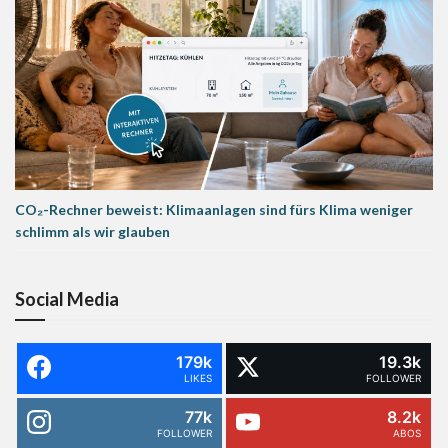
CO₂-Rechner beweist: Klimaanlagen sind fürs Klima weniger
schlimm als wir glauben
Social Media
179k
19.3k
LIKES
FOLLOWER
77k
8.2k
FOLLOWER
ABOS