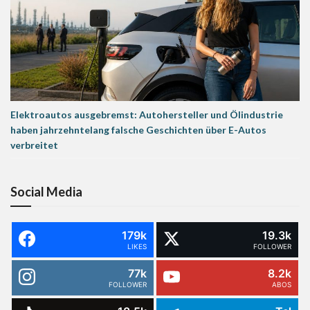
Elektroautos ausgebremst: Autohersteller und Ölindustrie
haben jahrzehntelang falsche Geschichten über E-Autos
verbreitet
Social Media
179k
19.3k
LIKES
FOLLOWER
77k
8.2k
FOLLOWER
ABOS