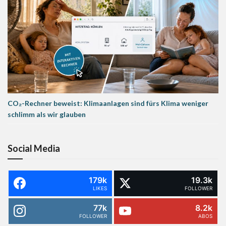
CO₂-Rechner beweist: Klimaanlagen sind fürs Klima weniger
schlimm als wir glauben
Social Media
179k
19.3k
LIKES
FOLLOWER
77k
8.2k
FOLLOWER
ABOS