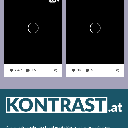
642
16
1K
6
Das sozialdemokratische Magazin Kontrast.at begleitet mit