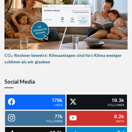
CO₂-Rechner beweist: Klimaanlagen sind fürs Klima weniger
schlimm als wir glauben
Social Media
179k
19.3k
LIKES
FOLLOWER
77k
8.2k
FOLLOWER
ABOS