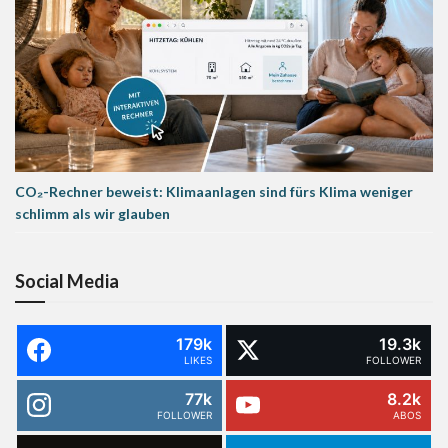
CO₂-Rechner beweist: Klimaanlagen sind fürs Klima weniger
schlimm als wir glauben
Social Media
179k
19.3k
LIKES
FOLLOWER
77k
8.2k
FOLLOWER
ABOS