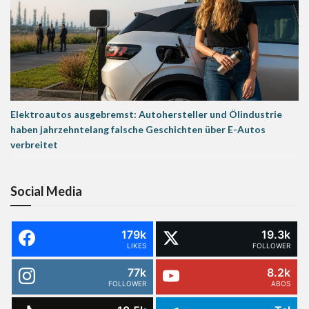
Elektroautos ausgebremst: Autohersteller und Ölindustrie
haben jahrzehntelang falsche Geschichten über E-Autos
verbreitet
Social Media
179k
19.3k
LIKES
FOLLOWER
77k
8.2k
FOLLOWER
ABOS