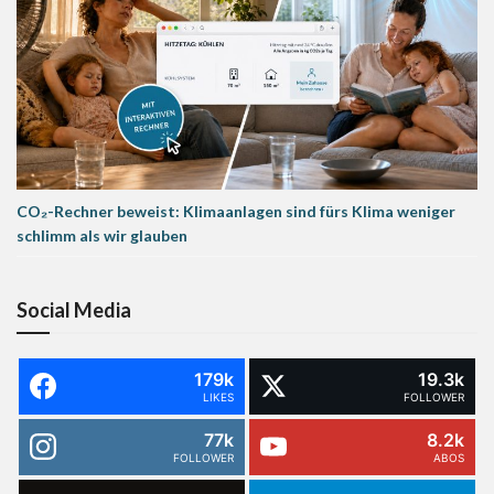
CO₂-Rechner beweist: Klimaanlagen sind fürs Klima weniger
schlimm als wir glauben
Social Media
179k
19.3k
LIKES
FOLLOWER
77k
8.2k
FOLLOWER
ABOS