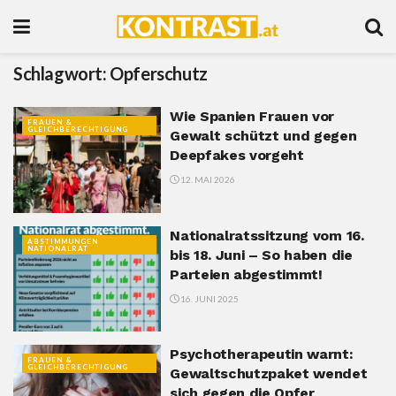
Schlagwort:
Opferschutz
Wie Spanien Frauen vor
FRAUEN &
GLEICHBERECHTIGUNG
Gewalt schützt und gegen
Deepfakes vorgeht
12. MAI 2026
Nationalratssitzung vom 16.
ABSTIMMUNGEN
NATIONALRAT
bis 18. Juni – So haben die
Parteien abgestimmt!
16. JUNI 2025
Psychotherapeutin warnt:
FRAUEN &
GLEICHBERECHTIGUNG
Gewaltschutzpaket wendet
sich gegen die Opfer