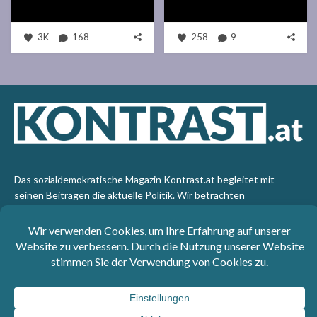
3K
168
258
9
Das sozialdemokratische Magazin Kontrast.at begleitet mit
seinen Beiträgen die aktuelle Politik. Wir betrachten
Gesellschaft, Staat und Wirtschaft von einem progressiven,
emanzipatorischen Standpunkt aus. Kontrast wirft den Blick der
sozialen Gerechtigkeit auf die Welt.
Impressum
: SPÖ-Klub - 1017 Wien - Telefon: +43 1 40110-
3393 - e-mail: redaktion@kontrast.at -
Datenschutzerklärung