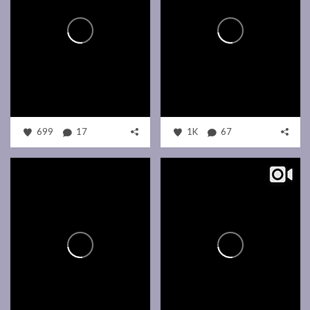
699
17
1K
67