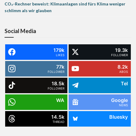
CO₂-Rechner beweist: Klimaanlagen sind fürs Klima weniger
schlimm als wir glauben
Social Media
179k
19.3k
LIKES
FOLLOWER
77k
8.2k
FOLLOWER
ABOS
18.5k
Tel
FOLLOWER
WA
Google
NEWS
14.5k
Bluesky
THREAD