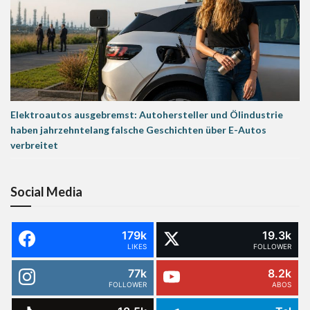
Elektroautos ausgebremst: Autohersteller und Ölindustrie
haben jahrzehntelang falsche Geschichten über E-Autos
verbreitet
Social Media
179k
19.3k
LIKES
FOLLOWER
77k
8.2k
FOLLOWER
ABOS