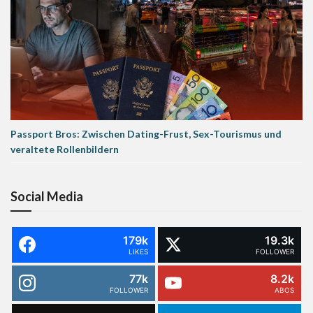
Passport Bros: Zwischen Dating-Frust, Sex-Tourismus und
veraltete Rollenbildern
Social Media
179k
19.3k
LIKES
FOLLOWER
77k
8.2k
FOLLOWER
ABOS