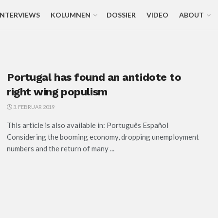
INTERVIEWS
KOLUMNEN
DOSSIER
VIDEO
ABOUT
Portugal has found an antidote to
right wing populism
3. FEBRUAR 2019
This article is also available in: Português Español
Considering the booming economy, dropping unemployment
numbers and the return of many ...