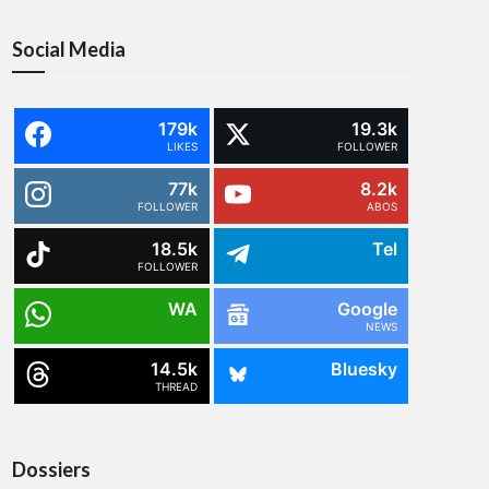
Social Media
179k
19.3k
LIKES
FOLLOWER
77k
8.2k
FOLLOWER
ABOS
18.5k
Tel
FOLLOWER
WA
Google
NEWS
14.5k
Bluesky
THREAD
Dossiers