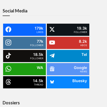
Social Media
179k
19.3k
LIKES
FOLLOWER
77k
8.2k
FOLLOWER
ABOS
18.5k
Tel
FOLLOWER
WA
Google
NEWS
14.5k
Bluesky
THREAD
Dossiers