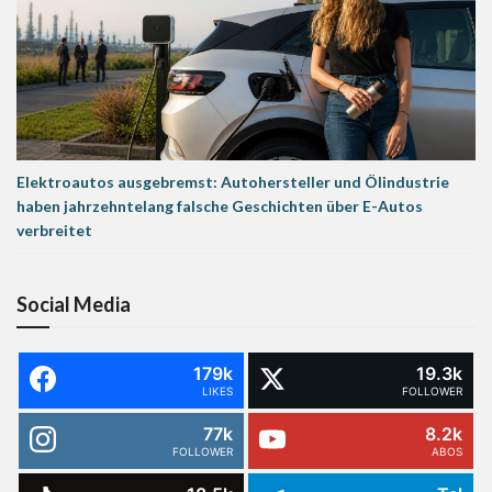
Elektroautos ausgebremst: Autohersteller und Ölindustrie
haben jahrzehntelang falsche Geschichten über E-Autos
verbreitet
Social Media
179k
19.3k
LIKES
FOLLOWER
77k
8.2k
FOLLOWER
ABOS