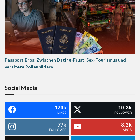
Passport Bros: Zwischen Dating-Frust, Sex-Tourismus und
veraltete Rollenbildern
Social Media
179k
19.3k
LIKES
FOLLOWER
77k
8.2k
FOLLOWER
ABOS