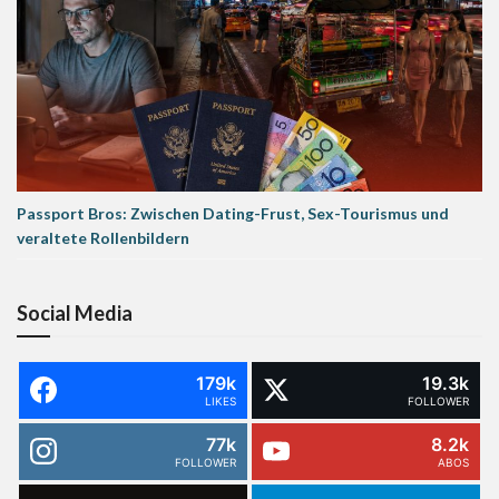
Passport Bros: Zwischen Dating-Frust, Sex-Tourismus und
veraltete Rollenbildern
Social Media
179k
19.3k
LIKES
FOLLOWER
77k
8.2k
FOLLOWER
ABOS