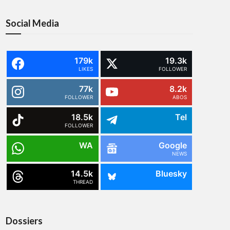
Social Media
179k
19.3k
LIKES
FOLLOWER
77k
8.2k
FOLLOWER
ABOS
18.5k
Tel
FOLLOWER
WA
Google
NEWS
14.5k
Bluesky
THREAD
Dossiers