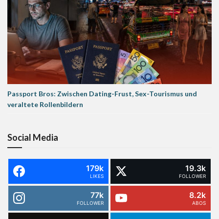
Passport Bros: Zwischen Dating-Frust, Sex-Tourismus und
veraltete Rollenbildern
Social Media
179k
19.3k
LIKES
FOLLOWER
77k
8.2k
FOLLOWER
ABOS