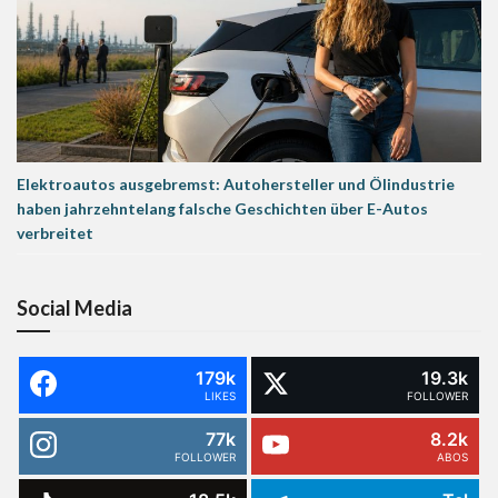
Elektroautos ausgebremst: Autohersteller und Ölindustrie
haben jahrzehntelang falsche Geschichten über E-Autos
verbreitet
Social Media
179k
19.3k
LIKES
FOLLOWER
77k
8.2k
FOLLOWER
ABOS