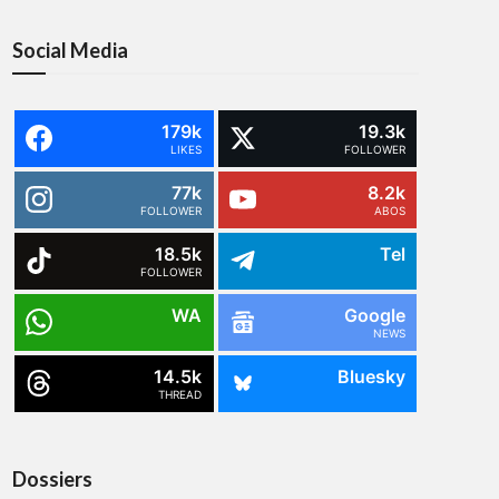
Social Media
179k
19.3k
LIKES
FOLLOWER
77k
8.2k
FOLLOWER
ABOS
18.5k
Tel
FOLLOWER
WA
Google
NEWS
14.5k
Bluesky
THREAD
Dossiers