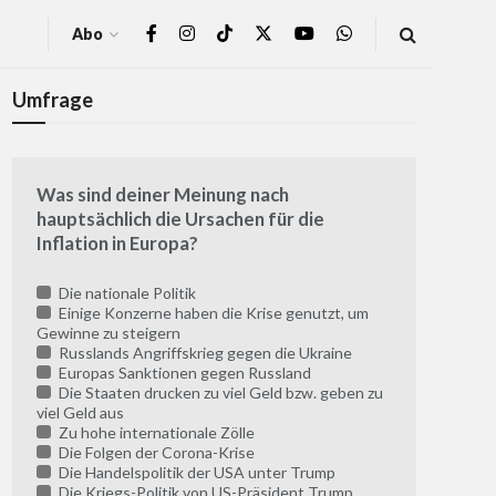
Abo
Umfrage
Was sind deiner Meinung nach
hauptsächlich die Ursachen für die
Inflation in Europa?
Die nationale Politik
Einige Konzerne haben die Krise genutzt, um
Gewinne zu steigern
Russlands Angriffskrieg gegen die Ukraine
Europas Sanktionen gegen Russland
Die Staaten drucken zu viel Geld bzw. geben zu
viel Geld aus
Zu hohe internationale Zölle
Die Folgen der Corona-Krise
Die Handelspolitik der USA unter Trump
Die Kriegs-Politik von US-Präsident Trump