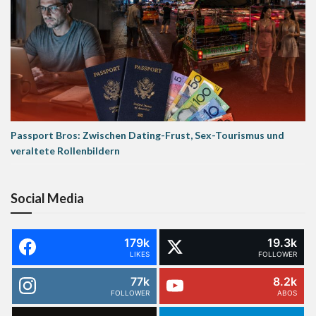
Passport Bros: Zwischen Dating-Frust, Sex-Tourismus und
veraltete Rollenbildern
Social Media
179k
19.3k
LIKES
FOLLOWER
77k
8.2k
FOLLOWER
ABOS