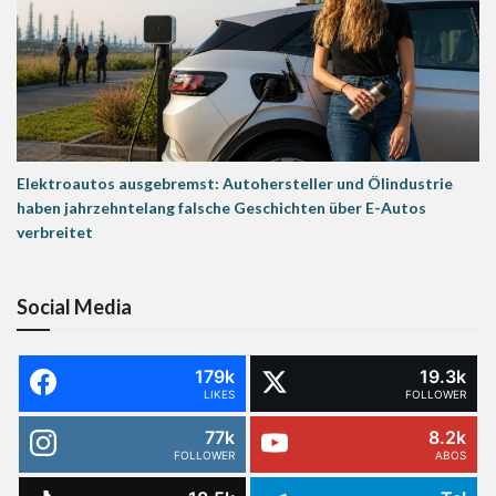
Elektroautos ausgebremst: Autohersteller und Ölindustrie
haben jahrzehntelang falsche Geschichten über E-Autos
verbreitet
Social Media
179k
19.3k
LIKES
FOLLOWER
77k
8.2k
FOLLOWER
ABOS