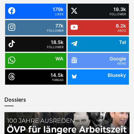
179k
19.3k
LIKES
FOLLOWER
77k
8.2k
FOLLOWER
ABOS
18.5k
Tel
FOLLOWER
WA
Google
NEWS
14.5k
Bluesky
THREAD
Dossiers