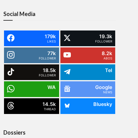
Social Media
179k
19.3k
LIKES
FOLLOWER
77k
8.2k
FOLLOWER
ABOS
18.5k
Tel
FOLLOWER
WA
Google
NEWS
14.5k
Bluesky
THREAD
Dossiers