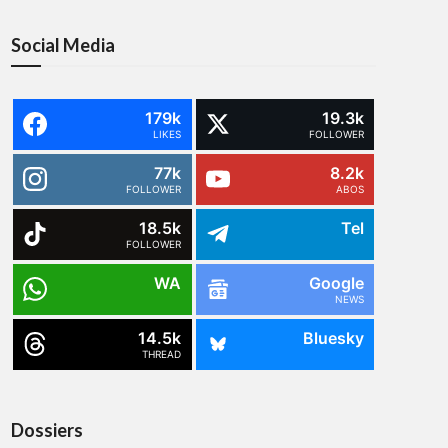
Social Media
179k
19.3k
LIKES
FOLLOWER
77k
8.2k
FOLLOWER
ABOS
18.5k
Tel
FOLLOWER
WA
Google
NEWS
14.5k
Bluesky
THREAD
Dossiers