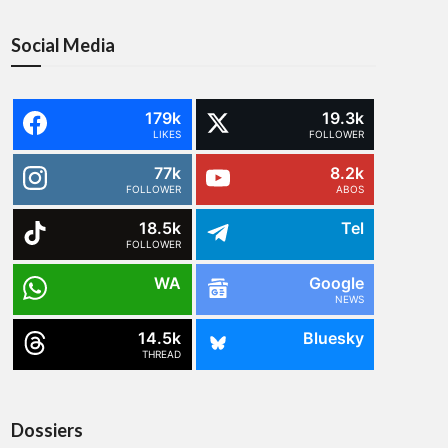
Social Media
179k
19.3k
LIKES
FOLLOWER
77k
8.2k
FOLLOWER
ABOS
18.5k
Tel
FOLLOWER
WA
Google
NEWS
14.5k
Bluesky
THREAD
Dossiers