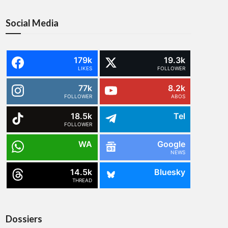
Social Media
179k
19.3k
LIKES
FOLLOWER
77k
8.2k
FOLLOWER
ABOS
18.5k
Tel
FOLLOWER
WA
Google
NEWS
14.5k
Bluesky
THREAD
Dossiers