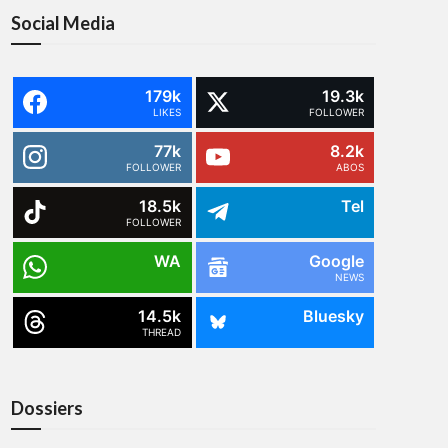
Social Media
179k
19.3k
LIKES
FOLLOWER
77k
8.2k
FOLLOWER
ABOS
18.5k
Tel
FOLLOWER
WA
Google
NEWS
14.5k
Bluesky
THREAD
Dossiers