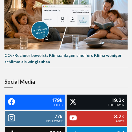
CO₂-Rechner beweist: Klimaanlagen sind fürs Klima weniger
schlimm als wir glauben
Social Media
179k
19.3k
LIKES
FOLLOWER
77k
8.2k
FOLLOWER
ABOS