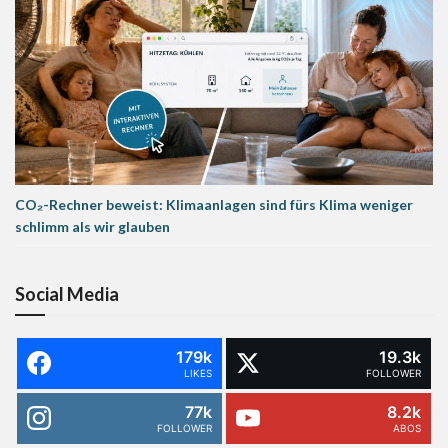
CO₂-Rechner beweist: Klimaanlagen sind fürs Klima weniger
schlimm als wir glauben
Social Media
179k
19.3k
LIKES
FOLLOWER
77k
8.2k
FOLLOWER
ABOS