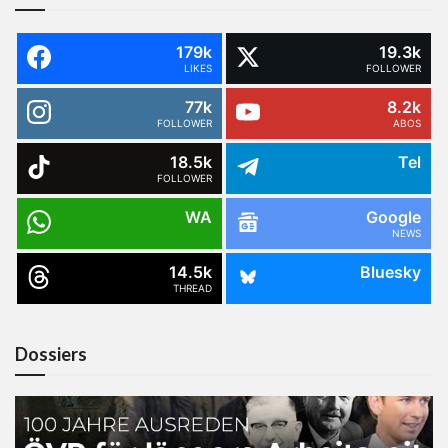
179k
19.3k
LIKES
FOLLOWER
77k
8.2k
FOLLOWER
ABOS
18.5k
Tel
FOLLOWER
WA
Google
NEWS
14.5k
Bluesky
THREAD
Dossiers