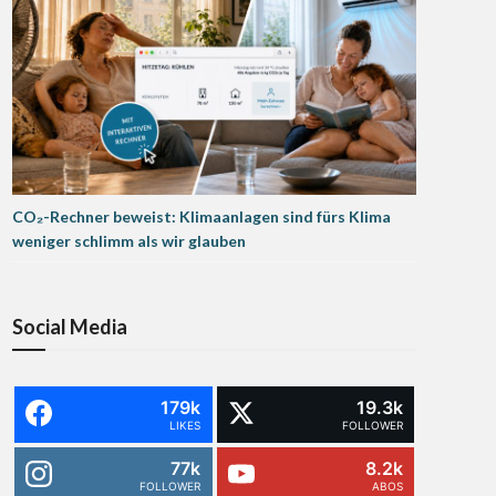
CO₂-Rechner beweist: Klimaanlagen sind fürs Klima
weniger schlimm als wir glauben
Social Media
179k
19.3k
LIKES
FOLLOWER
77k
8.2k
FOLLOWER
ABOS