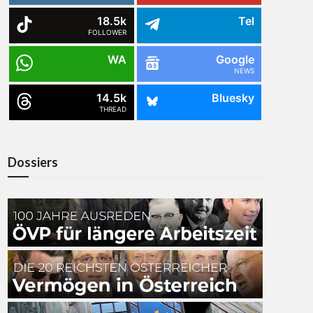
18.5k
Tel
FOLLOWER
WA
Google
NEWS
14.5k
Bluesky
THREAD
Dossiers