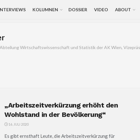
INTERVIEWS
KOLUMNEN
DOSSIER
VIDEO
ABOUT
er
 Abteilung Wirtschaftswissenschaft und Statistik der AK Wien, Vizeprä
„Arbeitszeitverkürzung erhöht den
Wohlstand in der Bevölkerung“
16. JULI 2020
Es gibt ernsthaft Leute, die Arbeitszeitverkürzung für