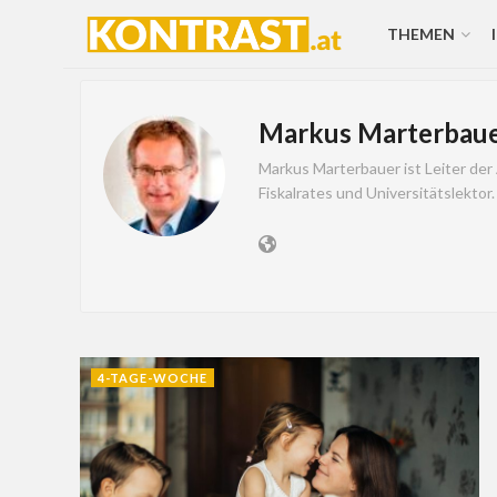
THEMEN
Markus Marterbau
Markus Marterbauer ist Leiter der
Fiskalrates und Universitätslektor.
4-TAGE-WOCHE