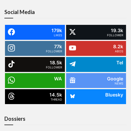
Social Media
179k
19.3k
LIKES
FOLLOWER
77k
8.2k
FOLLOWER
ABOS
18.5k
Tel
FOLLOWER
WA
Google
NEWS
14.5k
Bluesky
THREAD
Dossiers