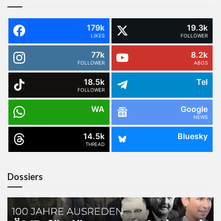
179k
19.3k
LIKES
FOLLOWER
77k
8.2k
FOLLOWER
ABOS
18.5k
Tel
FOLLOWER
WA
Google
NEWS
14.5k
Bluesky
THREAD
Dossiers