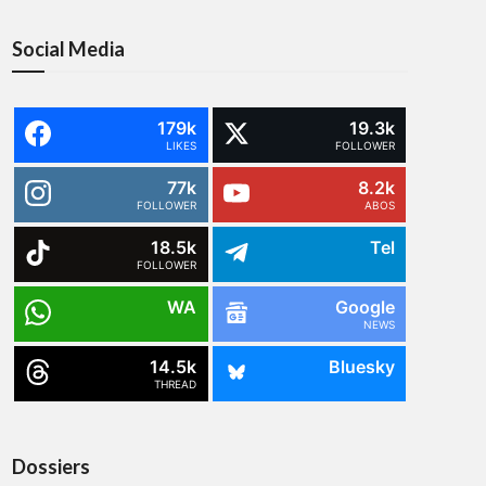
Social Media
179k
19.3k
LIKES
FOLLOWER
77k
8.2k
FOLLOWER
ABOS
18.5k
Tel
FOLLOWER
WA
Google
NEWS
14.5k
Bluesky
THREAD
Dossiers