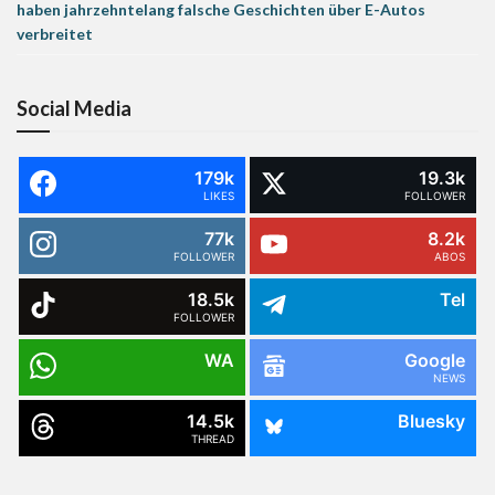
haben jahrzehntelang falsche Geschichten über E-Autos
verbreitet
Social Media
179k
19.3k
LIKES
FOLLOWER
77k
8.2k
FOLLOWER
ABOS
18.5k
Tel
FOLLOWER
WA
Google
NEWS
14.5k
Bluesky
THREAD