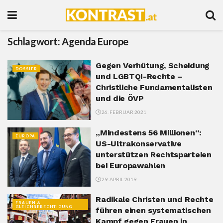
Schlagwort:
Agenda Europe
Gegen Verhütung, Scheidung
DOSSIER
und LGBTQI-Rechte –
Christliche Fundamentalisten
und die ÖVP
26. FEBRUAR 2021
„Mindestens 56 Millionen“:
EUROPA
US-Ultrakonservative
unterstützen Rechtsparteien
bei Europawahlen
29. APRIL 2019
Radikale Christen und Rechte
FRAUEN &
GLEICHBERECHTIGUNG
führen einen systematischen
Kampf gegen Frauen in