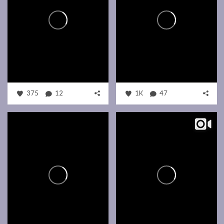
375
12
1K
47