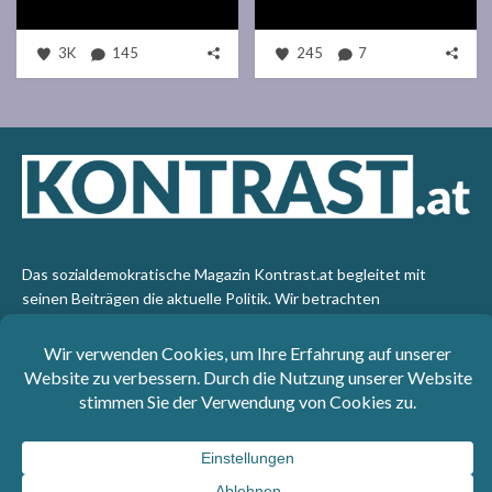
3K
145
245
7
Das sozialdemokratische Magazin Kontrast.at begleitet mit
seinen Beiträgen die aktuelle Politik. Wir betrachten
Gesellschaft, Staat und Wirtschaft von einem progressiven,
emanzipatorischen Standpunkt aus. Kontrast wirft den Blick der
sozialen Gerechtigkeit auf die Welt.
Impressum
: SPÖ-Klub - 1017 Wien - Telefon: +43 1 40110-
3393 - e-mail: redaktion@kontrast.at -
Datenschutzerklärung