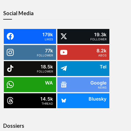
Social Media
179k
19.3k
LIKES
FOLLOWER
77k
8.2k
FOLLOWER
ABOS
18.5k
Tel
FOLLOWER
WA
Google
NEWS
14.5k
Bluesky
THREAD
Dossiers