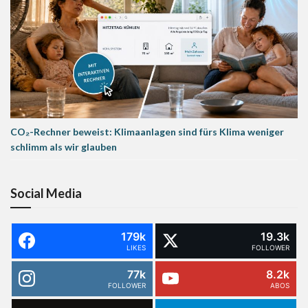
CO₂-Rechner beweist: Klimaanlagen sind fürs Klima weniger
schlimm als wir glauben
Social Media
179k
19.3k
LIKES
FOLLOWER
77k
8.2k
FOLLOWER
ABOS