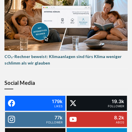
CO₂-Rechner beweist: Klimaanlagen sind fürs Klima weniger
schlimm als wir glauben
Social Media
179k
19.3k
LIKES
FOLLOWER
77k
8.2k
FOLLOWER
ABOS