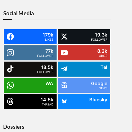
Social Media
179k
19.3k
LIKES
FOLLOWER
77k
8.2k
FOLLOWER
ABOS
18.5k
Tel
FOLLOWER
WA
Google
NEWS
14.5k
Bluesky
THREAD
Dossiers