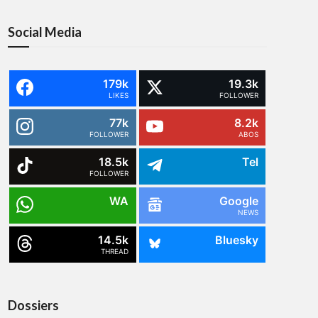
Social Media
179k
19.3k
LIKES
FOLLOWER
77k
8.2k
FOLLOWER
ABOS
18.5k
Tel
FOLLOWER
WA
Google
NEWS
14.5k
Bluesky
THREAD
Dossiers