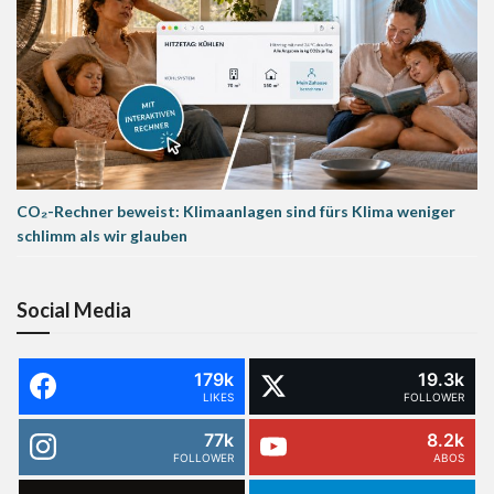
CO₂-Rechner beweist: Klimaanlagen sind fürs Klima weniger
schlimm als wir glauben
Social Media
179k
19.3k
LIKES
FOLLOWER
77k
8.2k
FOLLOWER
ABOS