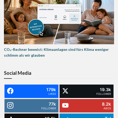
CO₂-Rechner beweist: Klimaanlagen sind fürs Klima weniger
schlimm als wir glauben
Social Media
179k
19.3k
LIKES
FOLLOWER
77k
8.2k
FOLLOWER
ABOS