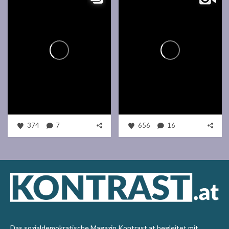
374
7
656
16
Das sozialdemokratische Magazin Kontrast.at begleitet mit