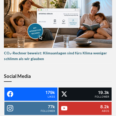
CO₂-Rechner beweist: Klimaanlagen sind fürs Klima weniger
schlimm als wir glauben
Social Media
179k
19.3k
LIKES
FOLLOWER
77k
8.2k
FOLLOWER
ABOS