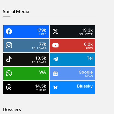
Social Media
179k
19.3k
LIKES
FOLLOWER
77k
8.2k
FOLLOWER
ABOS
18.5k
Tel
FOLLOWER
WA
Google
NEWS
14.5k
Bluesky
THREAD
Dossiers