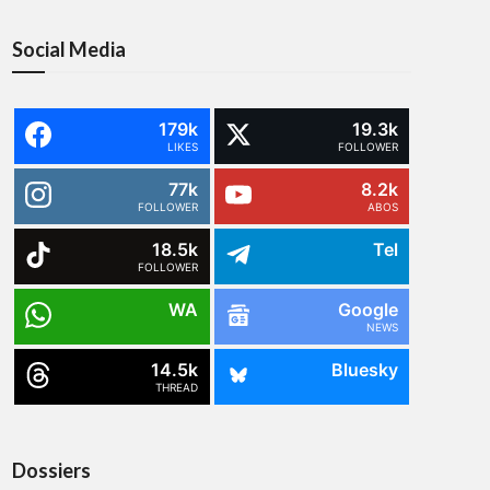
Social Media
179k
19.3k
LIKES
FOLLOWER
77k
8.2k
FOLLOWER
ABOS
18.5k
Tel
FOLLOWER
WA
Google
NEWS
14.5k
Bluesky
THREAD
Dossiers