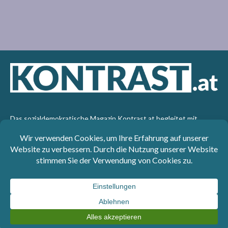
Das sozialdemokratische Magazin Kontrast.at begleitet mit
seinen Beiträgen die aktuelle Politik. Wir betrachten
Gesellschaft, Staat und Wirtschaft von einem progressiven,
emanzipatorischen Standpunkt aus. Kontrast wirft den Blick der
sozialen Gerechtigkeit auf die Welt.
Impressum
: SPÖ-Klub - 1017 Wien - Telefon: +43 1 40110-
3393 - e-mail: redaktion@kontrast.at -
Datenschutzerklärung