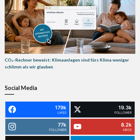
CO₂-Rechner beweist: Klimaanlagen sind fürs Klima weniger
schlimm als wir glauben
Social Media
179k
19.3k
LIKES
FOLLOWER
77k
8.2k
FOLLOWER
ABOS